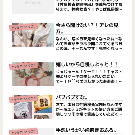
『性病検査結果提出』を義務づけてお
ります。性病検査？！やっぱ風俗嬢は
性病あるんや！！なんてこと言われる
こともありますが…（内心はしばくぞ
ってなってる🥺）お客様に安全に、安
今さら聞けない？！アレの見
エテミのひとりごと
心して、お遊びいただく為にとっても
方。
大切...
なんか、写メ日記見辛くなったね…な
んてお声がチラホラ聞こえてくる今日
この頃。そーなんです！見辛くなった
んです！(;_;)TikTokやインスタグラ
ムを普段から嗜まれている方なら見辛
くはないのかも…？わからんけど！(
嬉しいから自慢しよッと！！
エテミのひとりごと
^ω^ )一覧で気になる...
じゃじゃーん！ケーキ！！！キャスト
様よりケーキの差し入れいただい
て…！(*^^*)美味しかったあああ！！
うれちい！！ありがとうございました
m(_ _)mさてさて！！今日はお気に入
りのキャストとケーキ食べよう♪と、
バブバブすな。
エテミのひとりごと
お考えの殿方も多いのでは？(...
さて。本日は性病検査実施日なんです
が…※エテミがキットの使い方をご説
明しつつその場で実施していただくと
いう場検査実施日は、1日中お部屋に
鎮座してるので皆さんなにかしらのお
やつをくださるのです。(*´ω｀*)う
手洗いうがい歯磨きおふろ。
エテミのひとりごと
れしー！！！みんなのきもちが嬉