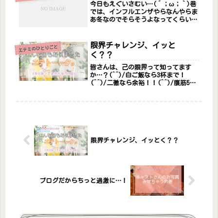
今日もえぐいさむい…(´；ω；｀)巷
し...
では、インフルエンザやらなんやらま
あ冬なのでそらそうよなってくらい風
邪が流行っていますが皆様お変わりご
ざいませんか？コロナ禍の際にも全然
かからなかったエテミなんですが、10
限界チャレンジ、イッと
エテミのひとりごと
代20代のころはしょっちゅう風邪...
く？？
皆さんは、己の限界って知ってます
か…？(^^)/白ご飯なら3杯まで！
(^^)/二徹なら余裕！！(^^)/腹筋500
回できる！！！…みたいなやつじゃな
くてぇ！！エテルナブログで出てくる
「限界」なんだから、そう、射精回数
の限界のこと、、、なんや...
限界チャレンジ、イッとく？？
ブログだからちっと過激に…！